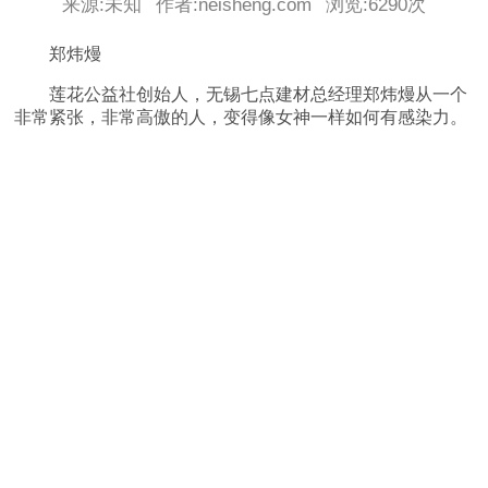
来源:未知
作者:neisheng.com
浏览:
6290次
郑炜熳
莲花公益社创始人，无锡七点建材总经理郑炜熳从一个
非常紧张，非常高傲的人，变得像女神一样如何有感染力。