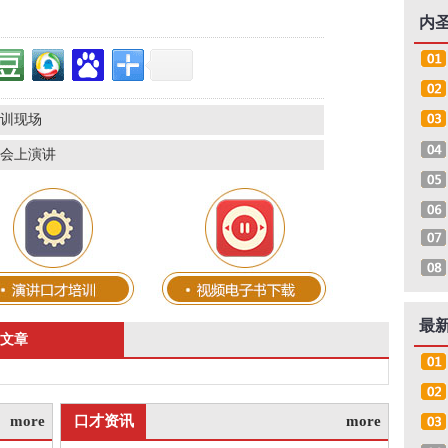
内
训现场
会上演讲
最
的文章
more
口才资讯
more