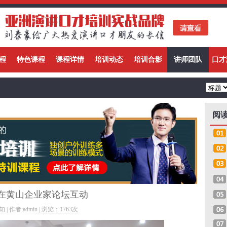
程
特色课程
课程详情
培训动态
培训合影
讲师团队
口才
阅
在黄山企业家论坛互动
 | 作者:admin | 浏览：
1763次