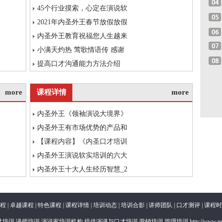
45个行业摸索，心定在演说软
2021年内圣外王春节放假放假
内圣外王教育祝福您人生越来
小满天灼热 莺歌情语传 感谢
提高口才沟通能力方法介绍
more
课程详情
more
内圣外王《领袖演说大境界》
内圣外王有市场优势的产品和
【课程内容】《内圣口才培训
内圣外王演说软实培训的六大
内圣外王十大人生经历智慧_2
程
|
卓越课程
|
特色课程
|
课程详情
|
培训动态
|
培训合影
|
讲师团队
|
口才测评
|
课程时
训,讲师培训,演说家培训机构,提供演讲与口才培训,营销培训,管理培训 http://www.neish