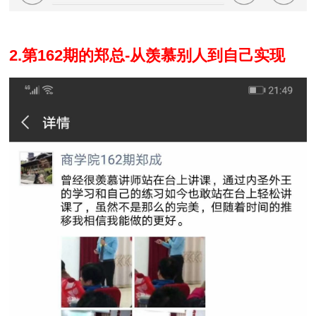
2.第162期的郑总-从羡慕别人到自己实现