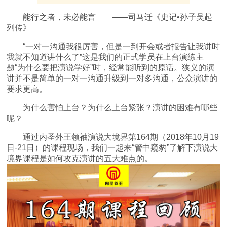
能行之者，未必能言 ——司马迁《史记•孙子吴起
列传》
“一对一沟通我很厉害，但是一到开会或者报告让我讲时
我就不知道讲什么了”这是我们的正式学员在上台演练主
题“为什么要把演说学好”时，经常能听到的原话。狭义的演
讲并不是简单的一对一沟通升级到一对多沟通，公众演讲的
要求更高。
为什么害怕上台？为什么上台紧张？演讲的困难有哪些
呢？
通过内圣外王领袖演说大境界第164期（2018年10月19
日-21日）的课程现场，我们一起来“
管中窥豹
”了解下
演说大
境界课程是如何攻克演讲的五大难点的。