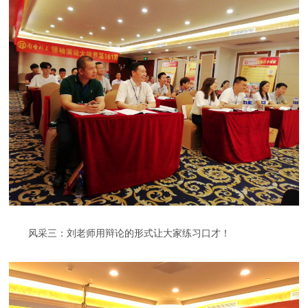
风采三：刘老师用辩论的形式让大家练习口才！