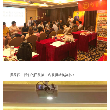
风采四：我们的团队第一名获得精英奖杯！